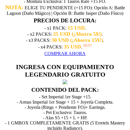
- Montura Exclusiva: 1 Tauros Rare +15 FO.
NOTA:
ELIGE TU PENDIENTE (+15 FO): Opción A: Battle
Lagoon (Daño Mágico) | Opción B: Battle Jasper (Daño Físico)
PRECIOS DE LOCURA:
15 USD
- x1 PACK:
.
25 USD (¡Ahorra 5$!)
- x2 PACKS:
.
30 USD (¡Ahorra 15$!)
- x3 PACKS:
.
HOT!
35 USD
- x4 PACKS:
.
COMPRAR AHORA
INGRESA CON EQUIPAMIENTO
LEGENDARIO GRATUITO
CONTENIDO DEL PACK:
- Set Imperial 1er Stage +15.
- Armas Imperial 1er Stage + 15 + Joyería Completa.
- Joyería (Rings + Pendiente FO)+ Earrings.
- Pet Exclusivo: Tauros.
- Alas S5 +15 + L + HP.
- 1 GMBOX COMPLETAMENTE GRATIS (5 Erretels Mastery
incluido Radiance).