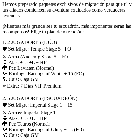
Hemos preparado paquetes exclusivos de migración para que tú y
tus aliados comiencen su aventura equipados como verdaderas
leyendas.
¡Mientras más grande sea tu escuadrón, más imponentes serán las
recompensas! Elige tu plan de migración:
1. 2 JUGADORES (DÚO)
🛡️ Set Migra: Temple Stage 5+ FO
⚔️ Arma (Ancient): Stage 5 + FO
🦋 Alas: +15 +L + HP
🐉 Pet: Leviatan (Normal)
💎 Earrings: Earrings of Wrath + 15 (FO)
🎁 Caja: Caja GM
⭐ Extra: 7 Días VIP Premium
2. 5 JUGADORES (ESCUADRÓN)
🛡️ Set Migra: Imperial Stage 1 + 15
⚔️ Armas: Imperial Stage 1
🦋 Alas: +15 +L + HP
🐉 Pet: Tauros (Normal)
💎 Earrings: Earrings of Glory + 15 (FO)
🎁 Caja: Caja GM