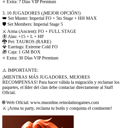
⭐ Extra: 7 Días VIP Premium
3. 10 JUGADORES (¡MEJOR OPCIÓN!)
👑 Set Master: Imperial FO + 5to Stage + HH MAX
🛡️ Set Members: Imperial Stage 5
⚔️ Arma (Ancient): FO + FULL STAGE
🦋 Alas: +15 + L + HP
🐉 Pet: TAUROS (RARE)
💎 Earrings: Extreme Cold FO
🎁 Caja: 1 GM BOX
⭐ Extra: 30 Días VIP Premium
⚠️ IMPORTANTE:
¡MIENTRAS MÁS JUGADORES, MEJORES
RECOMPENSAS! Para hacer válida la migración y reclamar los
paquetes, el líder del clan debe contactar directamente al Staff
Oficial.
🌐 Web Oficial: www.muonline.reinolatinogames.com
⚔️ ¡Arma tu party, reclama tu botín y conquista el continente!