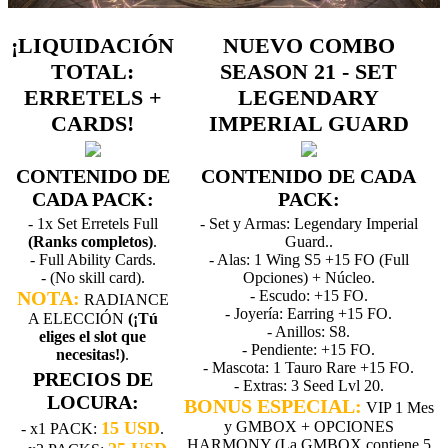
¡LIQUIDACIÓN
NUEVO COMBO
TOTAL:
SEASON 21 - SET
ERRETELS +
LEGENDARY
CARDS!
IMPERIAL GUARD
CONTENIDO DE
CONTENIDO DE CADA
CADA PACK:
PACK:
- 1x Set Erretels Full
- Set y Armas: Legendary Imperial
(Ranks completos)
.
Guard..
- Full Ability Cards.
- Alas: 1 Wing S5 +15 FO (Full
- (No skill card).
Opciones) + Núcleo.
NOTA:
- Escudo: +15 FO.
RADIANCE
- Joyería: Earring +15 FO.
A ELECCIÓN
(¡Tú
- Anillos: S8.
eliges el slot que
- Pendiente: +15 FO.
necesitas!)
.
- Mascota: 1 Tauro Rare +15 FO.
PRECIOS DE
- Extras: 3 Seed Lvl 20.
LOCURA:
BONUS ESPECIAL:
VIP 1 Mes
15 USD
y GMBOX + OPCIONES
- x1 PACK:
.
HARMONY (La GMBOX contiene 5