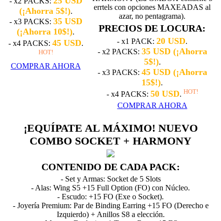
25 USD
- x2 PACKS:
errtels con opciones MAXEADAS al
(¡Ahorra 5$!)
.
azar, no pentagrama).
35 USD
- x3 PACKS:
PRECIOS DE LOCURA:
(¡Ahorra 10$!)
.
20 USD
- x1 PACK:
.
45 USD
- x4 PACKS:
.
35 USD (¡Ahorra
- x2 PACKS:
HOT!
5$!)
.
COMPRAR AHORA
45 USD (¡Ahorra
- x3 PACKS:
15$!)
.
HOT!
50 USD
- x4 PACKS:
.
COMPRAR AHORA
¡EQUÍPATE AL MÁXIMO! NUEVO
COMBO SOCKET + HARMONY
CONTENIDO DE CADA PACK:
- Set y Armas: Socket de 5 Slots
- Alas: Wing S5 +15 Full Option (FO) con Núcleo.
- Escudo: +15 FO (Exe o Socket).
- Joyería Premium: Par de Binding Earring +15 FO (Derecho e
Izquierdo) + Anillos S8 a elección.