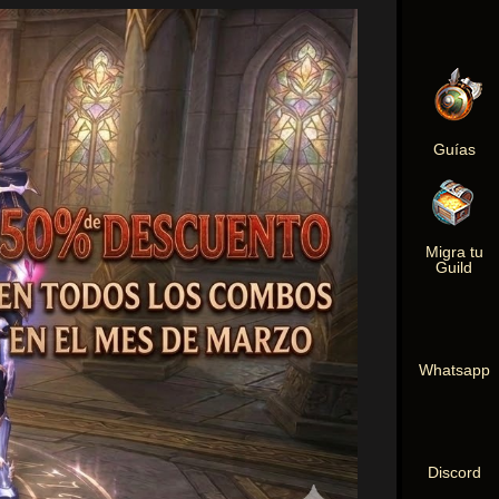
Guías
Migra tu
Guild
Whatsapp
Discord