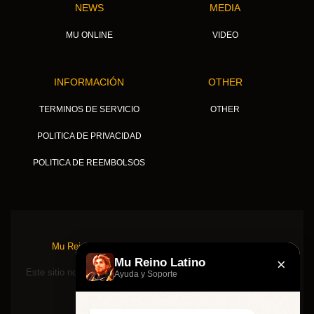
NEWS
MEDIA
MU ONLINE
VIDEO
INFORMACIÓN
OTHER
TERMINOS DE SERVICIO
OTHER
POLITICA DE PRIVACIDAD
POLITICA DE REEMBOLSOS
Mu Reino Latino © 2026, TODOS LOS DERECHOS
RESERVADOS.
×
Mu Reino Latino
Este sitio no está asociado ni respaldado de ninguna manera por
Ayuda y Soporte
Webzen Inc.