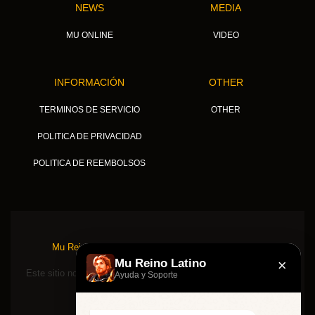
NEWS
MEDIA
MU ONLINE
VIDEO
INFORMACIÓN
OTHER
TERMINOS DE SERVICIO
OTHER
POLITICA DE PRIVACIDAD
POLITICA DE REEMBOLSOS
Mu Reino Latino © 2026, TODOS LOS DERECHOS
RESERVADOS.
×
Mu Reino Latino
Este sitio no está asociado ni respaldado de ninguna manera por
Ayuda y Soporte
Webzen Inc.