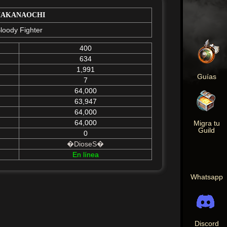
AKANAOCHI
loody Fighter
400
634
1,991
Guías
7
64,000
63,947
64,000
64,000
Migra tu
Guild
0
�DioseS�
En línea
Whatsapp
Discord