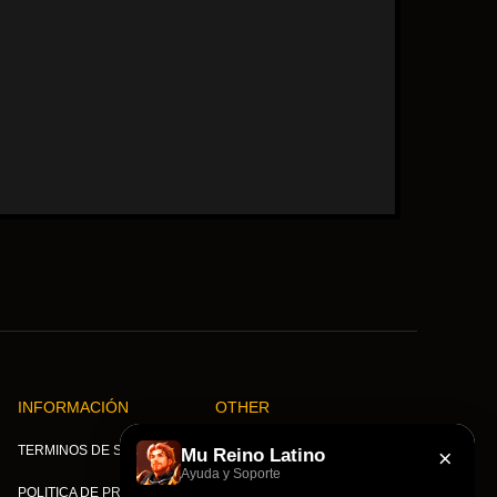
INFORMACIÓN
OTHER
×
TERMINOS DE SERVICIO
OTHER
Mu Reino Latino
Ayuda y Soporte
POLITICA DE PRIVACIDAD