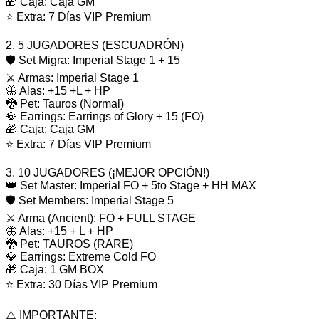
🎁 Caja: Caja GM
⭐ Extra: 7 Días VIP Premium
2. 5 JUGADORES (ESCUADRÓN)
🛡️ Set Migra: Imperial Stage 1 + 15
⚔️ Armas: Imperial Stage 1
🦋 Alas: +15 +L + HP
🐉 Pet: Tauros (Normal)
💎 Earrings: Earrings of Glory + 15 (FO)
🎁 Caja: Caja GM
⭐ Extra: 7 Días VIP Premium
3. 10 JUGADORES (¡MEJOR OPCIÓN!)
👑 Set Master: Imperial FO + 5to Stage + HH MAX
🛡️ Set Members: Imperial Stage 5
⚔️ Arma (Ancient): FO + FULL STAGE
🦋 Alas: +15 + L + HP
🐉 Pet: TAUROS (RARE)
💎 Earrings: Extreme Cold FO
🎁 Caja: 1 GM BOX
⭐ Extra: 30 Días VIP Premium
⚠️ IMPORTANTE: