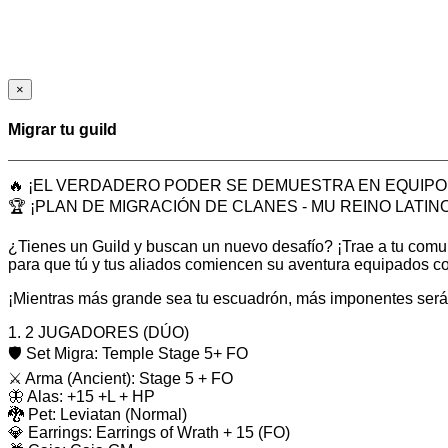
×
Migrar tu guild
🔥 ¡EL VERDADERO PODER SE DEMUESTRA EN EQUIPO!
🏆 ¡PLAN DE MIGRACIÓN DE CLANES - MU REINO LATINO
¿Tienes un Guild y buscan un nuevo desafío? ¡Trae a tu comu
para que tú y tus aliados comiencen su aventura equipados 
¡Mientras más grande sea tu escuadrón, más imponentes serán
1. 2 JUGADORES (DÚO)
🛡️ Set Migra: Temple Stage 5+ FO
⚔️ Arma (Ancient): Stage 5 + FO
🦋 Alas: +15 +L + HP
🐉 Pet: Leviatan (Normal)
💎 Earrings: Earrings of Wrath + 15 (FO)