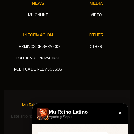
NEWS
MEDIA
MU ONLINE
VIDEO
INFORMACIÓN
OTHER
TERMINOS DE SERVICIO
OTHER
POLITICA DE PRIVACIDAD
POLITICA DE REEMBOLSOS
Mu Reino Latino © 2026, TODOS LOS DERECHOS
RESERVADOS.
×
Mu Reino Latino
Este sitio no está asociado ni respaldado de ninguna manera por
Ayuda y Soporte
Webzen Inc.