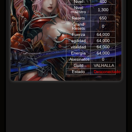
Nivel
400
Nivel
1,300
maestro
Resets
650
Grand
0
Resets
Fuerza
64,000
agilidad
64,000
vitalidad
64,000
Energía
64,000
Asesinatos
0
Guild
VALHALLA
Estado
Desconectado