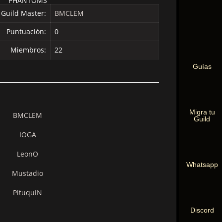
PHANTOMS
Guild Master:
BMCLEM
Puntuación:
0
Miembros:
22
Guías
Migra tu
BMCLEM
Guild
IOGA
LeonO
Whatsapp
Mustadio
PituquiN
Discord