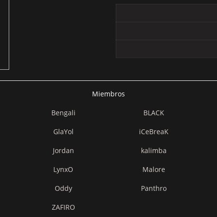
Miembros
Bengali
BLACK
GlaYol
iCeBreaK
Jordan
kalimba
LynxO
Malore
Oddy
Panthro
ZAFIRO