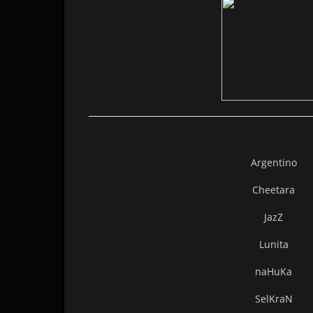
Argentino
Cheetara
JazZ
Lunita
naHuKa
SelKraN