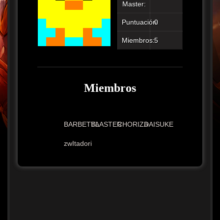
Master:
Puntuación:
0
Miembros:
5
Miembros
BARBETTA
BLASTER
CHORIZA
DAISUKE
zwItadori