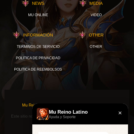
NEWS
MEDIA
MU ONLINE
VIDEO
INFORMACIÓN
OTHER
TERMINOS DE SERVICIO
OTHER
POLITICA DE PRIVACIDAD
POLITICA DE REEMBOLSOS
Mu Reino Latino © 2026, TODOS LOS DERECHOS
RESERVADOS.
×
Mu Reino Latino
Este sitio no está asociado ni respaldado de ninguna manera por
Ayuda y Soporte
Webzen Inc.